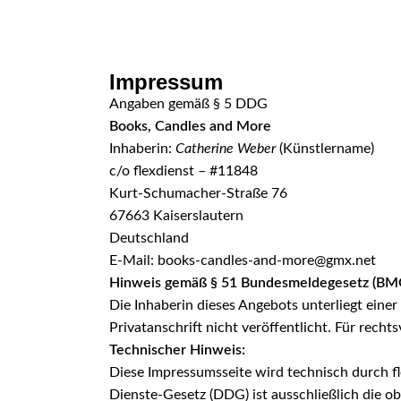
Skip to navigation
Skip to main content
Impressum
Angaben gemäß § 5 DDG
Books, Candles and More
Inhaberin:
Catherine Weber
(Künstlername)
c/o flexdienst – #11848
Kurt-Schumacher-Straße 76
67663 Kaiserslautern
Deutschland
E-Mail:
books-candles-and-more@gmx.net
Hinweis gemäß § 51 Bundesmeldegesetz (BM
Die Inhaberin dieses Angebots unterliegt ein
Privatanschrift nicht veröffentlicht. Für rech
Technischer Hinweis:
Diese Impressumsseite wird technisch durch fle
Dienste-Gesetz (DDG) ist ausschließlich die ob