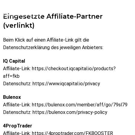
Skip to navigation
Skip to main content
Eingesetzte Affiliate-Partner
(verlinkt)
Beim Klick auf einen Affiliate-Link gilt die
Datenschutzerklärung des jeweiligen Anbieters:
IQ Capital
Affiliate-Link:
https://checkout.iqcapital.io/products?
aff=fkb
Datenschutz:
https://www.iqcapital.io/privacy
Bulenox
Affiliate-Link:
https://bulenox.com/member/aff/go/79sl79
Datenschutz:
https://bulenox.com/privacy-policy
4PropTrader
Affiliate-Link:
https://4proptrader.com/FKBOOSTER