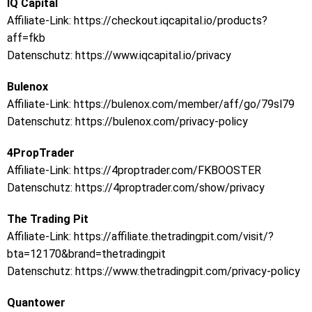
IQ Capital
Affiliate-Link:
https://checkout.iqcapital.io/products?
aff=fkb
Datenschutz:
https://www.iqcapital.io/privacy
Bulenox
Affiliate-Link:
https://bulenox.com/member/aff/go/79sl79
Datenschutz:
https://bulenox.com/privacy-policy
4PropTrader
Affiliate-Link:
https://4proptrader.com/FKBOOSTER
Datenschutz:
https://4proptrader.com/show/privacy
The Trading Pit
Affiliate-Link:
https://affiliate.thetradingpit.com/visit/?
bta=12170&brand=thetradingpit
Datenschutz:
https://www.thetradingpit.com/privacy-policy
Quantower