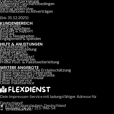
Datenschutzerklärung
Allgemeine Geschäftsbedingen
Widerrufsrecht
Vertrag widerrufen
Informationen zu Altverträgen
(bis 31.12.2025)
KUNDENBEREICH
Mein Konto
Vertrag kündigen
Kontakt & Support
Podcast
Blog & Neuigkeiten
Engagement & Spenden
HILFE & ANLEITUNGEN
So funktioniert’s
Adressbereitstellung
Paketvergleich
GPSR-Leitfaden
Was ist ein Projekt?
Fragen & Antworten
Preise Post- & Paketweiterleitung
WEITERE ANGEBOTE
Kostenlose anwaltliche Ersteinschätzung
Eigene Impressum-Unterseite
Eigene Datenschutz-Unterseite
Eigenes Kontaktformular
Unser Postservice
Unser Paketservice
Dein Impressum-Service mit ladungsfähiger Adresse für
Deutschland!
67663 Kaiserslautern, Deutschland
Festnetz: 0631 / 311-946-54
Erreichbarkeit: