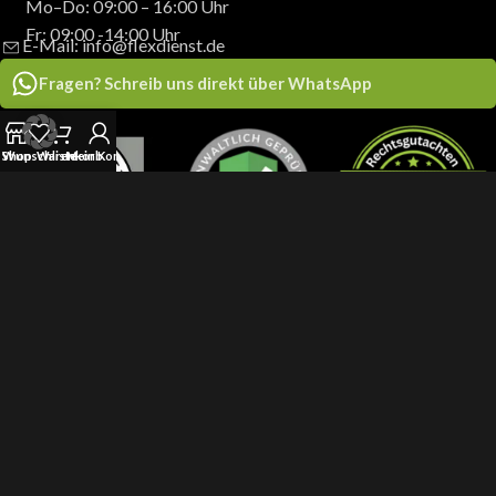
Mo–Do: 09:00 – 16:00 Uhr
Fr: 09:00 -14:00 Uhr
E-Mail: info@flexdienst.de
Fragen? Schreib uns direkt über WhatsApp
Shop
Wunschliste
Warenkorb
Mein Konto
*
Links, die mit „Werbung“ oder einem Sternchen gekennzeichnet sind, führen zu
Angeboten unserer Partner. Für Käufe über solche Links erhalten wir eine kleine
Provision – für dich entstehen keine zusätzlichen Kosten.
Seit 2023 mit ❤️ für dich da – bei
flexdienst
zahlst du sicher, einfach &
bequem.