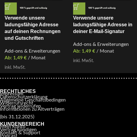
Verwende unsere
Verwende unsere
ladungsfähige Adresse
ladungsfähige Adresse in
auf deinen Rechnungen
deiner E-Mail-Signatur
und Gutschriften
Add-ons & Erweiterungen
Add-ons & Erweiterungen
Ab:
1,49
€
/ Monat
Ab:
1,49
€
/ Monat
inkl. MwSt.
inkl. MwSt.
RECHTLICHES
Impressum
Datenschutzerklärung
Allgemeine Geschäftsbedingen
Widerrufsrecht
Vertrag widerrufen
Informationen zu Altverträgen
(bis 31.12.2025)
KUNDENBEREICH
Mein Konto
Vertrag kündigen
Kontakt & Support
Podcast