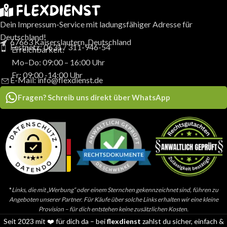
Dein Impressum-Service mit ladungsfähiger Adresse für
Deutschland!
67663 Kaiserslautern, Deutschland
Festnetz: 0631 / 311-946-54
Erreichbarkeit:
Mo–Do: 09:00 – 16:00 Uhr
Fr: 09:00 -14:00 Uhr
E-Mail: info@flexdienst.de
Fragen? Schreib uns direkt über WhatsApp
*
Links, die mit „Werbung“ oder einem Sternchen gekennzeichnet sind, führen zu
Angeboten unserer Partner. Für Käufe über solche Links erhalten wir eine kleine
Provision – für dich entstehen keine zusätzlichen Kosten.
Seit 2023 mit ❤️ für dich da – bei
flexdienst
zahlst du sicher, einfach &