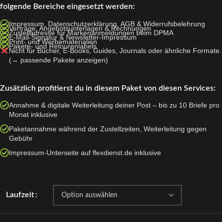
folgende Bereiche eingesetzt werden:
Impressum, Datenschutzerklärung, AGB & Widerrufsbelehrung
Verträge, Angebotsunterlagen & Rechnungen
Zustelladresse für Markenanmeldungen beim DPMA
E-Mail-Signatur & Newsletter-Impressum
Print- und Werbematerialien
Pakete- und Retourenlabels
Nicht für Bücher, E-Books, Guides, Journals oder ähnliche Formate.
(
→ passende Pakete anzeigen
)
Zusätzlich profitierst du in diesem Paket von diesen Services:
Annahme & digitale Weiterleitung deiner Post – bis zu 10 Briefe pro
Monat inklusive
Paketannahme während der Zustellzeiten, Weiterleitung gegen
Gebühr
Impressum-Unterseite auf flexdienst.de inklusive
Laufzeit