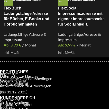
FlexBuch:
FlexSocial:
Ladungsfähige Adresse
Impressumsadresse mit
für Bücher, E-Books und
eigener Impressumsseite
Hörbücher mieten
für Social Media
Ladungsfähige Adresse &
Ladungsfähige Adresse &
Impressum
Impressum
Ab:
3,99
€
/ Monat
Ab:
9,99
€
/ Monat
inkl. MwSt.
inkl. MwSt.
RECHTLICHES
Impressum
Datenschutzerklärung
Allgemeine Geschäftsbedingen
Widerrufsrecht
Vertrag widerrufen
Informationen zu Altverträgen
(bis 31.12.2025)
KUNDENBEREICH
Mein Konto
Vertrag kündigen
Kontakt & Support
Podcast