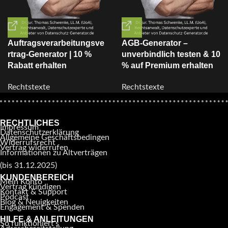
Auftragsverarbeitungsve
AGB-Generator –
rtrag-Generator | 10 %
unverbindlich testen & 10
Rabatt erhalten
% auf Premium erhalten
Rechtstexte
Rechtstexte
RECHTLICHES
Impressum
Datenschutzerklärung
Allgemeine Geschäftsbedingen
Widerrufsrecht
Vertrag widerrufen
Informationen zu Altverträgen
(bis 31.12.2025)
KUNDENBEREICH
Mein Konto
Vertrag kündigen
Kontakt & Support
Podcast
Blog & Neuigkeiten
Engagement & Spenden
HILFE & ANLEITUNGEN
So funktioniert’s