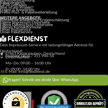
Adressbereitstellung
Paketvergleich
GPSR-Leitfaden
Was ist ein Projekt?
Fragen & Antworten
Preise Post- & Paketweiterleitung
WEITERE ANGEBOTE
Kostenlose anwaltliche Ersteinschätzung
Eigene Impressum-Unterseite
Eigene Datenschutz-Unterseite
Eigenes Kontaktformular
Unser Postservice
Unser Paketservice
Dein Impressum-Service mit ladungsfähiger Adresse für
Deutschland!
67663 Kaiserslautern, Deutschland
Festnetz: 0631 / 311-946-54
Erreichbarkeit:
Mo–Do: 09:00 – 16:00 Uhr
Fr: 09:00 -14:00 Uhr
E-Mail: info@flexdienst.de
Fragen? Schreib uns direkt über WhatsApp