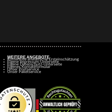
WEITERE ANGEBOTE
Kostenlose anwaltliche Ersteinschätzung
Eigene Impressum-Unterseite
Eigene Datenschutz-Unterseite
Eigenes Kontaktformular
Unser Postservice
Unser Paketservice