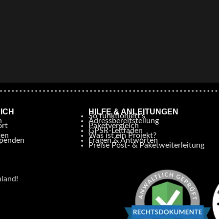
ICH
HILFE & ANLEITUNGEN
So funktioniert’s
n
Adressbereitstellung
ort
Paketvergleich
GPSR-Leitfaden
ten
Was ist ein Projekt?
Spenden
Fragen & Antworten
Preise Post- & Paketweiterleitung
hland!