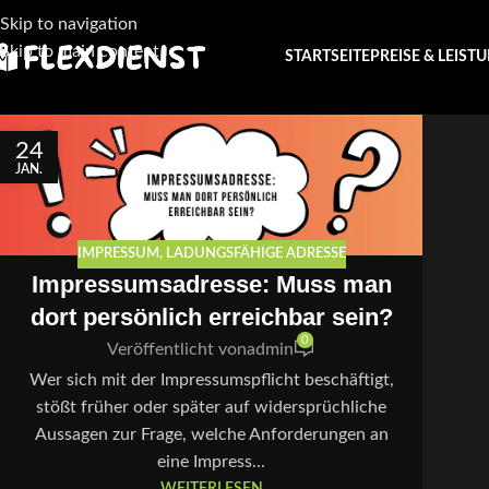
Skip to navigation
Skip to main content
STARTSEITE
PREISE & LEIST
24
JAN.
IMPRESSUM
,
LADUNGSFÄHIGE ADRESSE
Impressumsadresse: Muss man
dort persönlich erreichbar sein?
0
Veröffentlicht von
admin
Wer sich mit der Impressumspflicht beschäftigt,
stößt früher oder später auf widersprüchliche
Aussagen zur Frage, welche Anforderungen an
eine Impress...
WEITERLESEN