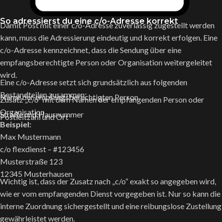
So adressierst du eine c/o-Adresse korrekt
Damit Post mit einer c/o-Adresse zuverlässig zugestellt werden
kann, muss die Adressierung eindeutig und korrekt erfolgen. Eine
c/o-Adresse kennzeichnet, dass die Sendung über eine
empfangsberechtigte Person oder Organisation weitergeleitet
wird.
Eine c/o-Adresse setzt sich grundsätzlich aus folgenden
Bestandteilen zusammen:
Name der empfangsberechtigten Person
Zusatz „c/o“ mit dem Namen der empfangenden Person oder
Organisation
Straße und Hausnummer
Postleitzahl und Ort
Beispiel:
Max Mustermann
c/o flexdienst – #123456
Musterstraße 123
12345 Musterhausen
Wichtig ist, dass der Zusatz nach „c/o“ exakt so angegeben wird,
wie er vom empfangenden Dienst vorgegeben ist. Nur so kann die
interne Zuordnung sichergestellt und eine reibungslose Zustellung
gewährleistet werden.