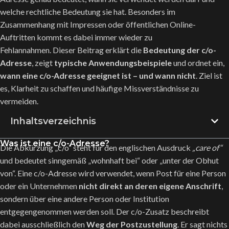
welche rechtliche Bedeutung sie hat. Besonders im
Zusammenhang mit Impressen oder öffentlichen Online-
Auftritten kommt es dabei immer wieder zu
Fehlannahmen. Dieser Beitrag erklärt die
Bedeutung der c/o-
Adresse
, zeigt
typische Anwendungsbeispiele
und ordnet ein,
wann eine c/o-Adresse geeignet ist – und wann nicht
. Ziel ist
es, Klarheit zu schaffen und häufige Missverständnisse zu
vermeiden.
Inhaltsverzeichnis
Was ist eine c/o-Adresse?
Die Abkürzung „c/o“ steht für den englischen Ausdruck
„care of“
und bedeutet sinngemäß „wohnhaft bei“ oder „unter der Obhut
von“. Eine c/o-Adresse wird verwendet, wenn Post für eine Person
oder ein Unternehmen
nicht direkt an deren eigene Anschrift
,
sondern über eine andere Person oder Institution
entgegengenommen werden soll. Der c/o-Zusatz beschreibt
dabei ausschließlich den
Weg der Postzustellung
. Er sagt nichts