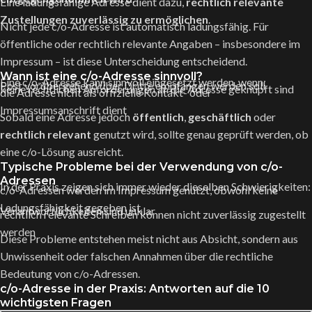
Eine ladungsfähige Adresse dient dazu,
rechtlich relevante
Zustellungen zuverlässig zu ermöglichen
.
Nicht jede c/o-Adresse ist automatisch ladungsfähig. Für
öffentliche oder rechtlich relevante Angaben – insbesondere im
Impressum – ist diese Unterscheidung entscheidend.
Wann ist eine c/o-Adresse sinnvoll?
Eine c/o-Adresse kann sinnvoll eingesetzt werden, wenn:
Post vorübergehend über Dritte empfangen werden soll
keine rechtlichen Anforderungen an die Adresse geknüpft sind
die Adresse nicht als offizielle Kontakt- oder
Impressumsanschrift dient
Sobald eine Adresse jedoch
öffentlich
,
geschäftlich
oder
rechtlich relevant
genutzt wird, sollte genau geprüft werden, ob
eine c/o-Lösung ausreicht.
Typische Probleme bei der Verwendung von c/o-
Adressen
In der Praxis zeigen sich immer wieder dieselben Schwierigkeiten:
c/o-Adressen werden im Impressum genutzt, obwohl keine
Ladungsfähigkeit gegeben ist
Verantwortlichkeiten sind unklar
rechtlich relevante Schreiben können nicht zuverlässig zugestellt
werden
Diese Probleme entstehen meist nicht aus Absicht, sondern aus
Unwissenheit oder falschen Annahmen über die rechtliche
Bedeutung von c/o-Adressen.
c/o-Adresse in der Praxis: Antworten auf die 10
wichtigsten Fragen