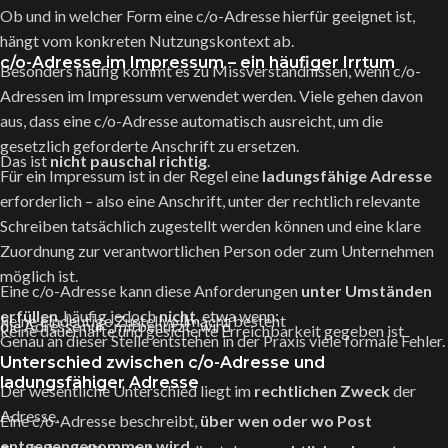
Ob und in welcher Form eine c/o-Adresse hierfür geeignet ist,
hängt vom konkreten Nutzungskontext ab.
c/o-Adresse im Impressum – ein häufiger Irrtum
Besonders häufig kommt es zu Missverständnissen, wenn c/o-
Adressen im Impressum verwendet werden. Viele gehen davon
aus, dass eine c/o-Adresse automatisch ausreicht, um die
gesetzlich geforderte Anschrift zu ersetzen.
Das ist
nicht pauschal richtig
.
Für ein Impressum ist in der Regel eine
ladungsfähige Adresse
erforderlich – also eine Anschrift, unter der rechtlich relevante
Schreiben tatsächlich zugestellt werden können und eine klare
Zuordnung zur verantwortlichen Person oder zum Unternehmen
möglich ist.
Eine c/o-Adresse kann diese Anforderungen
unter Umständen
erfüllen
, häufig jedoch
nicht
, etwa wenn:
keine eindeutige Zustellvollmacht besteht
die Adresse nur „mitbenutzt“ wird
keine dauerhafte und gesicherte Erreichbarkeit gegeben ist
Genau an dieser Stelle entstehen in der Praxis viele formale Fehler.
Unterschied zwischen c/o-Adresse und
ladungsfähiger Adresse
Der wesentliche Unterschied liegt im
rechtlichen Zweck
der
Adresse.
Eine c/o-Adresse beschreibt,
über wen oder wo Post
entgegengenommen wird
.