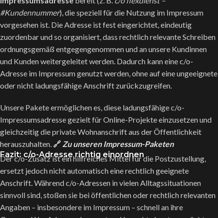
Impressumsadresse
bereit (z. B.
c/o flexdienst –
#Kundennummer
), die speziell für die Nutzung im Impressum
vorgesehen ist. Die Adresse ist fest eingerichtet, eindeutig
zuordenbar und so organisiert, dass rechtlich relevante Schreiben
ordnungsgemäß entgegengenommen und an unsere Kundinnen
und Kunden weitergeleitet werden. Dadurch kann eine c/o-
Adresse im Impressum genutzt werden, ohne auf eine ungeeignete
oder nicht ladungsfähige Anschrift zurückzugreifen.
Unsere Pakete ermöglichen es, diese ladungsfähige c/o-
Impressumsadresse gezielt für Online-Projekte einzusetzen und
gleichzeitig die private Wohnanschrift aus der Öffentlichkeit
herauszuhalten.
🔗
Zu unseren Impressum-Paketen
Fazit: c/o-Adresse richtig einordnen
Der c/o-Zusatz ist ein hilfreiches Mittel für die Postzustellung,
ersetzt jedoch nicht automatisch eine rechtlich geeignete
Anschrift. Während c/o-Adressen in vielen Alltagssituationen
sinnvoll sind, stoßen sie bei öffentlichen oder rechtlich relevanten
Angaben – insbesondere im Impressum – schnell an ihre