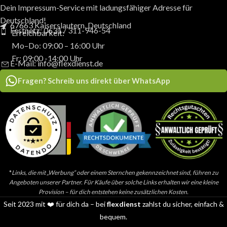
Dein Impressum-Service mit ladungsfähiger Adresse für
Deutschland!
67663 Kaiserslautern, Deutschland
Festnetz: 0631 / 311-946-54
Erreichbarkeit:
Mo–Do: 09:00 – 16:00 Uhr
Fr: 09:00 -14:00 Uhr
E-Mail: info@flexdienst.de
Fragen? Schreib uns direkt über WhatsApp
*
Links, die mit „Werbung“ oder einem Sternchen gekennzeichnet sind, führen zu
Angeboten unserer Partner. Für Käufe über solche Links erhalten wir eine kleine
Provision – für dich entstehen keine zusätzlichen Kosten.
Seit 2023 mit ❤️ für dich da – bei
flexdienst
zahlst du sicher, einfach &
bequem.