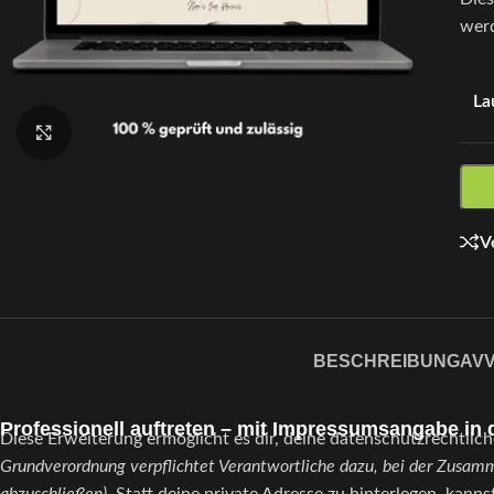
werd
La
Klick zum Vergrößern
V
BESCHREIBUNG
AVV
Professionell auftreten – mit Impressumsangabe in 
Diese Erweiterung ermöglicht es dir, deine datenschutzrechtlic
Grundverordnung verpflichtet Verantwortliche dazu, bei der Zusamm