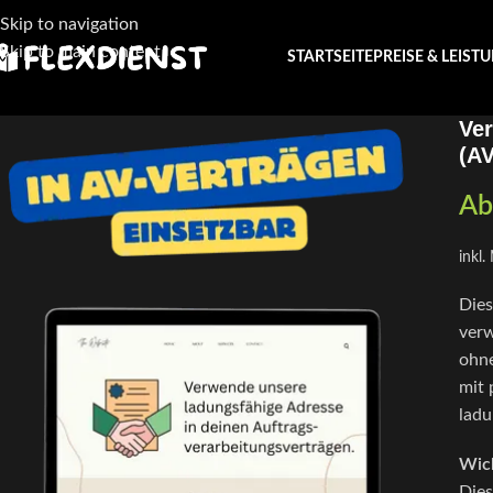
Skip to navigation
Skip to main content
STARTSEITE
PREISE & LEIST
Ver
(A
Ab
inkl
Dies
verw
ohne
mit 
ladu
Wich
Dies