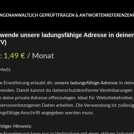
UNGEN
ANWALTLICH GEPRÜFT
FRAGEN & ANTWORTEN
REFERENZEN
wende unsere ladungsfähige Adresse in deinen
VV)
:
1,49
€
/ Monat
. MwSt.
e Erweiterung erlaubt dir,
unsere ladungsfähige Adresse
in dei
enden. Damit kannst du datenschutzkonforme Vereinbarungen mi
 deine private Adresse offenzulegen. Ideal für Websitebetreiber, 
personenbezogenen Daten arbeiten. Die Verwendung ist zulässig
ngsfähige Anschrift angegeben werden muss.
tiger Hinweis:
e Erweiterung kann nur in Verbindung mit einer aktiven ladungs