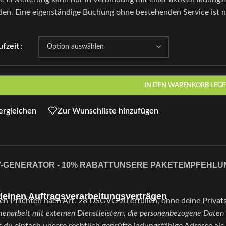
en. Eine eigenständige Buchung ohne bestehenden Service ist n
ufzeit
IN DEN WARENKORB LEG
ergleichen
Zur Wunschliste hinzufügen
-GENERATOR - 10% RABATT
UNSERE PAKETEMPFEHLU
deinen Auftragsverarbeitungsverträgen
hen Pflichten nach Art. 28 DSGVO zu erfüllen, ohne deine Priva
enarbeit mit externen Dienstleistern, die personenbezogene Daten 