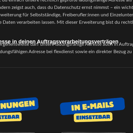
st du einfach unsere rechtlich geprüfte ladungsfähige Adresse al
sondern zeigst auch, dass du Datenschutz ernst nimmst – ein wich
Erweiterung für Selbstständige, Freiberufler:innen und Einzelunt
en verarbeiten lassen. Mit dieser Erweiterung bist du rechtlic
sse in deinen Auftragsverarbeitungsverträgen
Vorgehensweise darf unsere ladungsfähige Adresse auch in Auftr
adungsfähigen Adresse bei flexdienst sowie ein direkter Bezug z