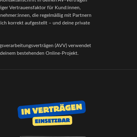
s Kontaktanschrift in deinen AV-Verträgen
tiger Vertrauensfaktor für Kund:innen,
ernehmer:innen, die regelmäßig mit Partnern
h korrekt aufgestellt – und deine private
agsverarbeitungsverträgen (AVV) verwendet
u deinem bestehenden Online-Projekt.