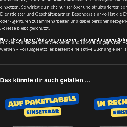
abzuschließen).
Statt deine private Adresse zu hinterlegen, kann
einsetzen. So wirkst du nicht nur seriöser und strukturierter, 
Dienstleister und Geschäftspartner. Besonders sinnvoll ist die 
oder Agenturen zusammenarbeiten und dabei personenbezogene Dat
Adresse bleibt geschützt.
Rechtssichere Nutzung unserer ladungsfähigen Adre
Mit der von flexdienst entwickelten und anwaltlich geprüften 
werden – vorausgesetzt, es besteht eine aktive Buchung einer l
Das könnte dir auch gefallen …