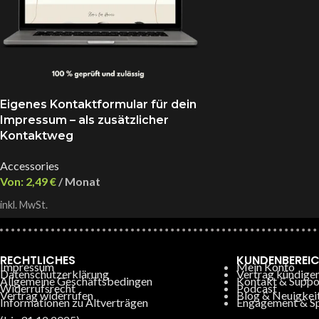
Eigenes Kontaktformular für dein
Impressum – als zusätzlicher
Kontaktweg
Accessories
Von:
2,49
€
/ Monat
inkl. MwSt.
RECHTLICHES
KUNDENBEREI
Impressum
Mein Konto
Datenschutzerklärung
Vertrag kündige
Allgemeine Geschäftsbedingen
Kontakt & Suppo
Widerrufsrecht
Podcast
Vertrag widerrufen
Blog & Neuigkei
Informationen zu Altverträgen
Engagement & S