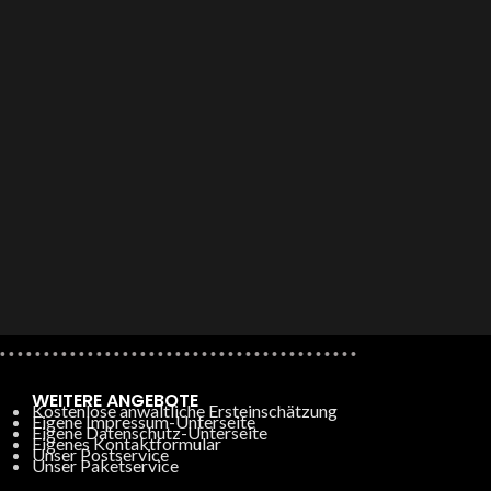
WEITERE ANGEBOTE
Kostenlose anwaltliche Ersteinschätzung
Eigene Impressum-Unterseite
Eigene Datenschutz-Unterseite
Eigenes Kontaktformular
Unser Postservice
Unser Paketservice