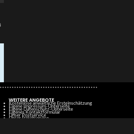
i
WEITERE ANGEBOTE
Kostenlose anwaltliche Ersteinschätzung
Eigene Impressum-Unterseite
Eigene Datenschutz-Unterseite
Eigenes Kontaktformular
Unser Postservice
Unser Paketservice