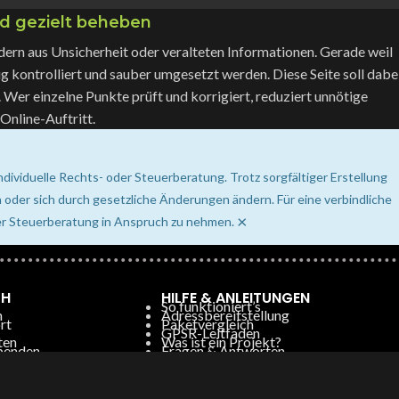
nd gezielt beheben
dern aus Unsicherheit oder veralteten Informationen. Gerade weil
g kontrolliert und sauber umgesetzt werden. Diese Seite soll dabe
. Wer einzelne Punkte prüft und korrigiert, reduziert unnötige
 Online-Auftritt.
ndividuelle Rechts- oder Steuerberatung. Trotz sorgfältiger Erstellung
 oder sich durch gesetzliche Änderungen ändern. Für eine verbindliche
×
oder Steuerberatung in Anspruch zu nehmen.
CH
HILFE & ANLEITUNGEN
So funktioniert’s
n
Adressbereitstellung
rt
Paketvergleich
GPSR-Leitfaden
ten
Was ist ein Projekt?
penden
Fragen & Antworten
Preise Post- & Paketweiterleitung