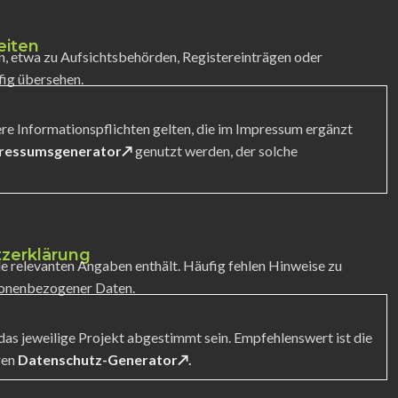
eiten
in, etwa zu Aufsichtsbehörden, Registereinträgen oder
fig übersehen.
ere Informationspflichten gelten, die im Impressum ergänzt
ressumsgenerator↗
genutzt werden, der solche
tzerklärung
lle relevanten Angaben enthält. Häufig fehlen Hinweise zu
sonenbezogener Daten.
 das jeweilige Projekt abgestimmt sein. Empfehlenswert ist die
ren
Datenschutz-Generator↗
.