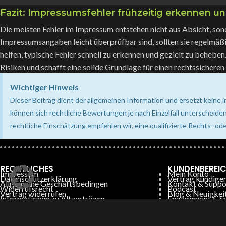
Fazit: Impressumsfehler frühzeitig erkennen u
Die meisten Fehler im Impressum entstehen nicht aus Absicht, son
Impressumsangaben leicht überprüfbar sind, sollten sie regelmäßi
helfen, typische Fehler schnell zu erkennen und gezielt zu beheben
Risiken und schafft eine solide Grundlage für einen rechtssicheren
Wichtiger Hinweis
Dieser Beitrag dient der allgemeinen Information und ersetzt keine i
können sich rechtliche Bewertungen je nach Einzelfall unterscheiden
rechtliche Einschätzung empfehlen wir, eine qualifizierte Rechts- 
RECHTLICHES
KUNDENBEREI
Impressum
Mein Konto
Datenschutzerklärung
Vertrag kündige
Allgemeine Geschäftsbedingen
Kontakt & Suppo
Widerrufsrecht
Podcast
Vertrag widerrufen
Blog & Neuigkei
Informationen zu Altverträgen
Engagement & S
(bis 31.12.2025)